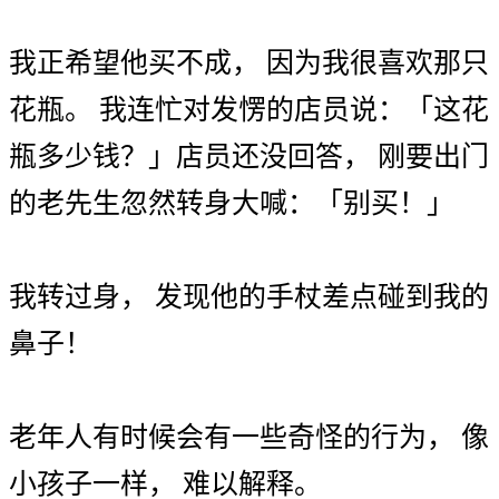
我
正
希望
他
买
不成
，
因为
我
很
喜欢
那
只
花瓶
。
我
连忙
对
发愣
的
店员
说
：
「
这
花
瓶
多少
钱
？
」
店员
还
没
回答
，
刚
要
出门
的
老先生
忽然
转身
大
喊
：
「
别
买
！
」
我
转
过身
，
发现
他
的
手杖
差点
碰到
我
的
鼻子
！
老年人
有时候
会
有
一些
奇怪
的
行为
，
像
小孩子
一样
，
难以
解释
。