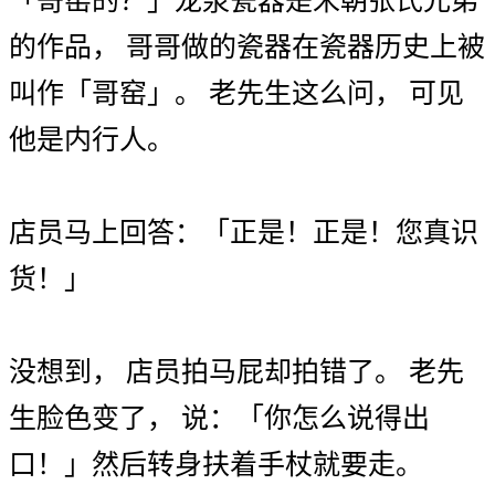
「
哥窑
的
？
」
龙泉
瓷器
是
宋朝
张氏兄弟
的
作品
，
哥哥
做
的
瓷器
在
瓷器
历史
上
被
叫作
「
哥窑
」
。
老先生
这么
问
，
可见
他
是
内行人
。
店员
马上
回答
：
「
正是
！
正是
！
您
真
识
货
！
」
没
想到
，
店员
拍马屁
却
拍错
了
。
老先
生
脸色
变
了
，
说
：
「
你
怎么
说
得
出
口
！
」
然后
转身
扶
着
手杖
就要
走
。