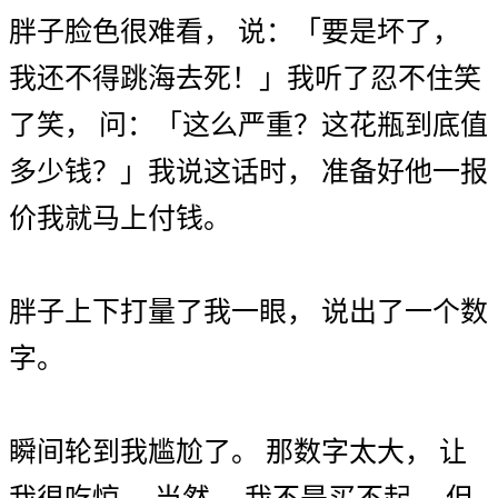
胖子
脸色
很
难看
，
说
：
「
要是
坏
了
，
我
还不得
跳海去死
！
」
我
听
了
忍不住
笑
了
笑
，
问
：
「
这么
严重
？
这
花瓶
到底
值
多少
钱
？
」
我
说
这话
时
，
准备
好
他
一
报
价
我
就
马上
付钱
。
胖子
上下
打量
了
我
一眼
，
说出
了
一个
数
字
。
瞬间
轮到
我
尴尬
了
。
那
数字
太
大
，
让