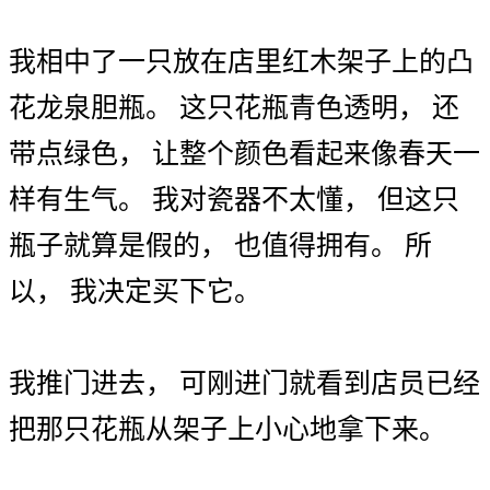
我
相中
了
一
只
放
在
店里
红木
架子
上
的
凸
花
龙泉
胆瓶
。
这
只
花瓶
青色
透明
，
还
带点
绿色
，
让
整个
颜色
看起来
像
春天
一
样
有
生气
。
我
对
瓷器
不
太
懂
，
但
这
只
瓶子
就
算是
假
的
，
也
值得
拥有
。
所
以
，
我
决定
买下
它
。
我
推门
进去
，
可
刚
进门
就
看到
店员
已经
把
那
只
花瓶
从
架子
上
小心
地
拿
下来
。