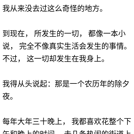
我
从来
没
去
过
这么
奇怪
的
地方
。
到
现在
，
所
发生
的
一切
，
都
像
一
本
小
说
，
完全
不
像
真实
生活
会
发生
的
事情
。
不过
，
这一切
却
发生
在
我
身上
。
我
得
从头
说起
：
那
是
一个
农历年
的
除夕
夜
。
每年
大年三十
晚上
，
我
都
喜欢
花
整个
下