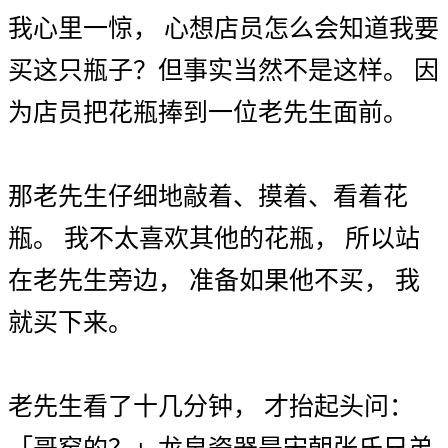
我
心里
一惊
，
心想
店员
怎么
会
知道
我
要
买
这
只
瓶子
？
但
事实
当然
不是
这样
。
因
为
店员
把
花瓶
捧到
一
位
老先生
面前
。
那
老先生
仔细
地
敲
着
、
摸
着
、
看
着
花
瓶
。
我
不
太
喜欢
其他
的
花瓶
，
所以
站
在
老先生
旁边
，
准备
如果
他
不
买
，
我
就
买
下来
。
老先生
看
了
十几
分钟
，
才
抬起
头
问
：