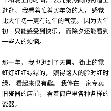
午
和
晚上
的
时间
，
去
几
条
热闹
的
街道
上
逛逛
。
我
看
着
忙
着
买
年货
的
人
，
感觉
比
大年初一
更
有
过年
的
气氛
。
因为
大年
初一
只能
感受
到
快乐
，
而
除夕
还
能
看到
一些
人
的
烦恼
。
那
一
年
，
我
也
逛到
了
天黑
。
街上
的
霓
虹灯
红红绿绿
的
，
照
得
路人
的
脸
时红时
绿
，
看起来
很
有趣
。
我
停
在
一家
专卖
旧
瓷器
的
店前
，
看
着
窗户
里
各种各样
的
瓷器
。