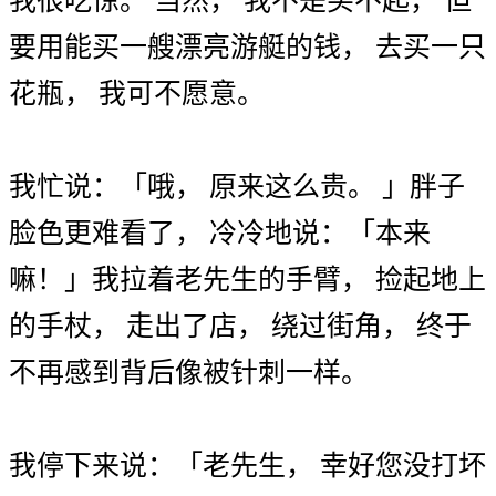
我
很
吃惊
。
当然
，
我
不是
买不起
，
但
要
用
能
买
一
艘
漂亮
游艇
的
钱
，
去
买
一
只
花瓶
，
我
可不
愿意
。
我
忙
说
：
「
哦
，
原来
这么
贵
。
」
胖子
脸色
更
难看
了
，
冷冷
地
说
：
「
本来
嘛
！
」
我
拉
着
老先生
的
手臂
，
捡起
地上
的
手杖
，
走出
了
店
，
绕过
街角
，
终于
不
再
感到
背后
像
被
针刺
一样
。
我
停
下来
说
：
「
老先生
，
幸好
您
没
打坏