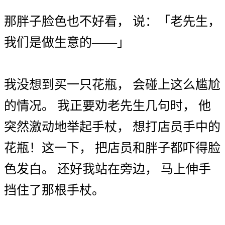
那
胖子
脸色
也
不
好看
，
说
：
「
老先生
，
我们
是
做生意
的
——
」
我
没
想到
买
一
只
花瓶
，
会
碰上
这么
尴尬
的
情况
。
我
正要
劝
老先生
几
句
时
，
他
突然
激动
地
举起
手杖
，
想
打
店员
手
中
的
花瓶
！
这一下
，
把
店员
和
胖子
都
吓
得
脸
色
发白
。
还好
我
站在
旁边
，
马上
伸手
挡住
了
那
根
手杖
。