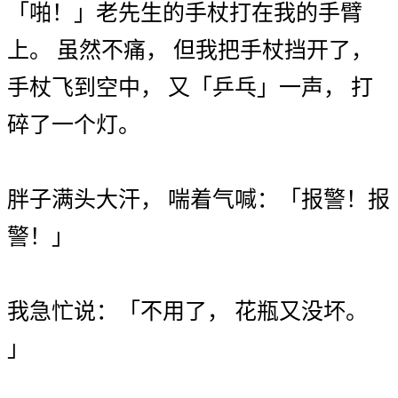
「
啪
！
」
老先生
的
手杖
打
在
我
的
手臂
上
。
虽然
不
痛
，
但
我
把
手杖
挡开
了
，
手杖
飞到
空中
，
又
「
乒乓
」
一
声
，
打
碎
了
一个
灯
。
胖子
满头大汗
，
喘着气
喊
：
「
报警
！
报
警
！
」
我
急忙
说
：
「
不用
了
，
花瓶
又
没
坏
。
」