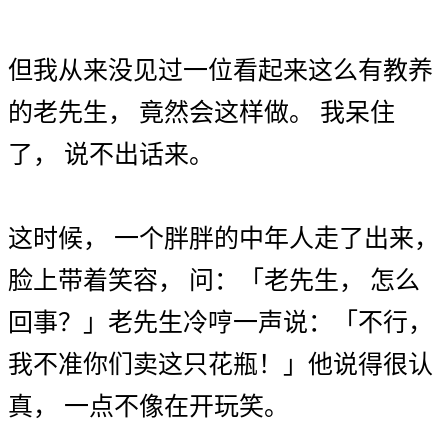
但
我
从来
没
见
过
一
位
看起来
这么
有
教养
的
老先生
，
竟然
会
这样
做
。
我
呆住
了
，
说
不
出
话
来
。
这时候
，
一个
胖胖
的
中年人
走
了
出来
，
脸上
带
着
笑容
，
问
：
「
老先生
，
怎么
回
事
？
」
老先生
冷哼
一
声
说
：
「
不行
，
我
不准
你们
卖
这
只
花瓶
！
」
他
说
得
很
认
真
，
一点不
像
在
开玩笑
。