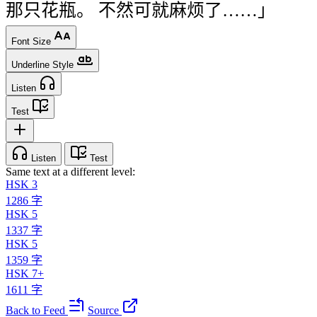
那
只
花瓶
。
不然
可
就
麻烦
了
……
」
Font Size
Underline Style
Listen
Test
Listen
Test
Same text at a different level:
HSK 3
1286 字
HSK 5
1337 字
HSK 5
1359 字
HSK 7+
1611 字
Back to Feed
Source