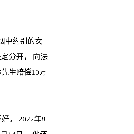
姻
中
约
别的
女
决定
分开
，
向
法
林
先生
赔偿
10万
不
好
。
2022年
8