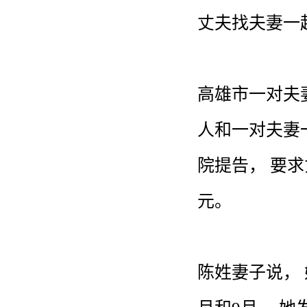
丈夫
找
夫妻
一
高雄市
一对
夫
人
和
一对
夫妻
院
提告
，
要求
元
。
陈
姓
妻子
说
，