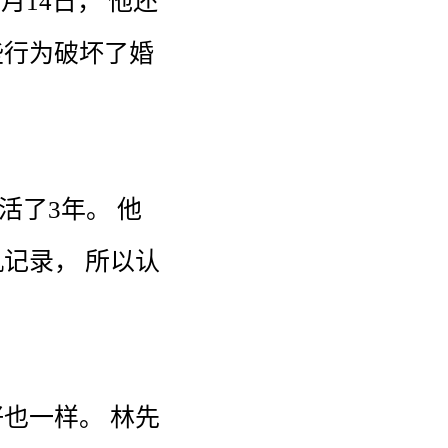
9月
14日
，
他
还
些
行为
破坏
了
婚
活
了
3
年
。
他
机
记录
，
所以
认
好
也
一样
。
林
先