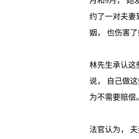
月
和
9月
，
她
约
了
一对
夫妻
姻
，
也
伤害
了
林
先生
承认
这
说
，
自己
做
这
为
不
需要
赔偿
法官
认为
，
夫