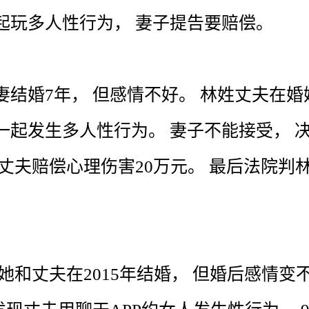
起
玩
多人
性行为
，
妻子
提告
要
赔偿
。
妻
结婚
7
年
，
但
感情
不
好
。
林
姓
丈夫
在
婚
一起
发生
多人
性行为
。
妻子
不
能
接受
，
丈夫
赔偿
心理
伤害
20万
元
。
最后
法院
判
她
和
丈夫
在
2015年
结婚
，
但
婚后
感情
变