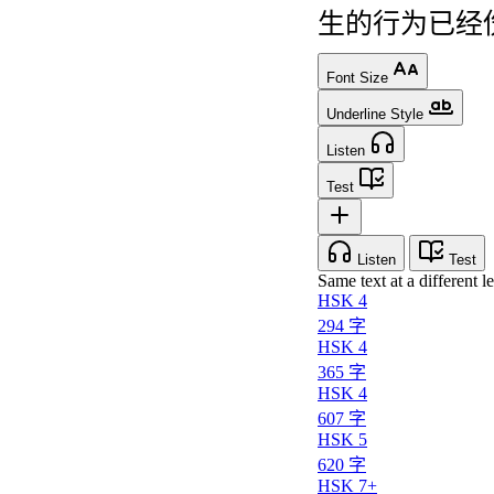
生
的
行为
已经
Font Size
Underline Style
Listen
Test
Listen
Test
Same text at a different le
HSK 4
294 字
HSK 4
365 字
HSK 4
607 字
HSK 5
620 字
HSK 7+