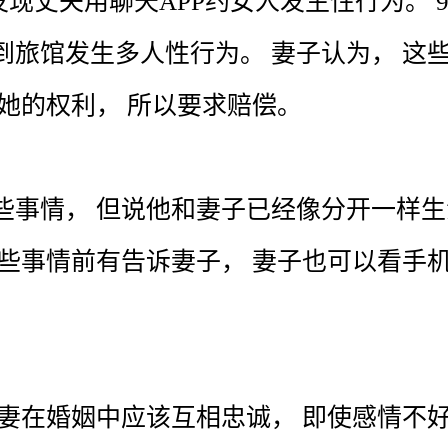
发现
丈夫
用
聊天
APP
约
女人
发生
性行为
。
到
旅馆
发生
多人
性行为
。
妻子
认为
，
这
她
的
权利
，
所以
要求
赔偿
。
些
事情
，
但
说
他
和
妻子
已经
像
分开
一样
生
些
事情
前
有
告诉
妻子
，
妻子
也
可以
看
手
。
妻
在
婚姻
中
应该
互相
忠诚
，
即使
感情
不