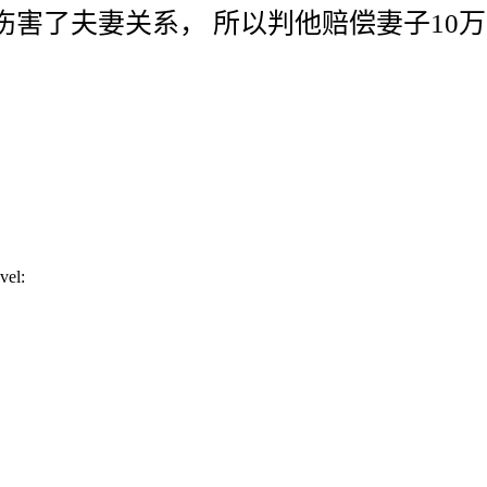
伤害
了
夫妻
关系
，
所以
判
他
赔偿
妻子
10万
vel: