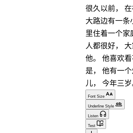
很
久
以前
，
在
大
路
边
有
一
条
里
住
着
一个
家
人
都
很
好
，
大
他
。
他
喜欢
看
是
，
他
有
一个
儿
，
今年
三
岁
Font Size
Underline Style
Listen
Test