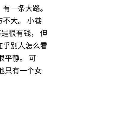
，
有
一
条
大
路
。
方
不大
。
小巷
不是
很
有钱
，
但
在乎
别人
怎么
看
很
平静
。
可
他
只有
一个
女