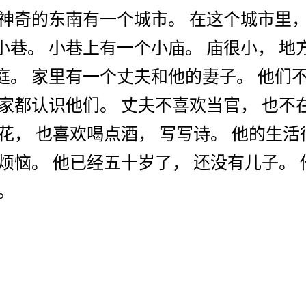
神奇
的
东南
有
一个
城市
。
在
这个
城市
里
小巷
。
小巷
上
有
一个
小
庙
。
庙
很
小
，
地
庭
。
家里
有
一个
丈夫
和
他
的
妻子
。
他们
家
都
认识
他们
。
丈夫
不
喜欢
当官
，
也
不
花
，
也
喜欢
喝
点
酒
，
写
写
诗
。
他
的
生活
烦恼
。
他
已经
五十
岁
了
，
还
没有
儿子
。
。