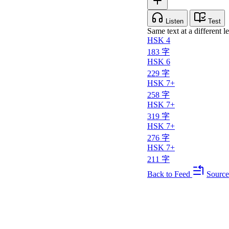
Listen
Test
Same text at a different le
HSK 4
183 字
HSK 6
229 字
HSK 7+
258 字
HSK 7+
319 字
HSK 7+
276 字
HSK 7+
211 字
Back to Feed
Source